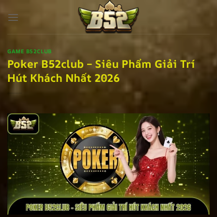
Bỏ
qua
nội
dung
GAME B52CLUB
Poker B52club – Siêu Phẩm Giải Trí
Hút Khách Nhất 2026