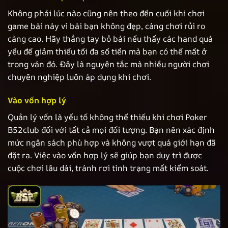
Không phải lúc nào cũng nên theo đến cuối khi chơi
game bài này vì bài bạn không đẹp, càng chơi rủi ro
càng cao. Hãy thẳng tay bỏ bài nếu thấy các hand quá
yếu để giảm thiểu tối đa số tiền mà bạn có thể mất ở
trong ván đó. Đây là nguyên tắc mà nhiều người chơi
chuyên nghiệp luôn áp dụng khi chơi.
Vào vốn hợp lý
Quản lý vốn là yếu tố không thể thiếu khi chơi Poker
B52club đối với tất cả mọi đối tượng. Bạn nên xác định
mức ngân sách phù hợp và không vượt quá giới hạn đã
đặt ra. Việc vào vốn hợp lý sẽ giúp bạn duy trì được
cuộc chơi lâu dài, tránh rơi tình trạng mất kiểm soát.