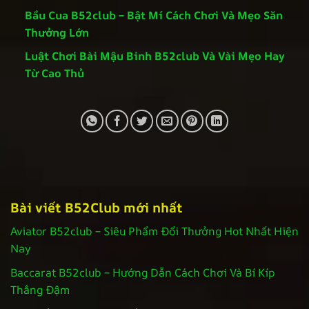
Bầu Cua B52club – Bật Mí Cách Chơi Và Mẹo Săn
Thưởng Lớn
Luật Chơi Bài Mậu Binh B52club Và Vài Mẹo Hay
Từ Cao Thủ
Bài viết B52Club mới nhất
Aviator B52club – Siêu Phẩm Đổi Thưởng Hot Nhất Hiện
Nay
Baccarat B52club – Hướng Dẫn Cách Chơi Và Bí Kíp
Thắng Đậm