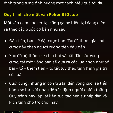
định trong từng tình huống một cách hiệu quả tối đa.
Quy trình cho một ván Poker B52club
Một ván game poker tại cổng game hiện tại đang diễn
ra theo các bước cơ bản như sau:
Đầu tiên, bạn sẽ đặt cược ban đầu để tham gia, mức
cược này theo người xuống tiền đầu tiên.
Sau đó hệ thống sẽ chia bài và bắt đầu các vòng
cược, tại mỗi vòng bạn sẽ đưa ra các lựa chọn như bỏ
bài – tố – thêm tiền – tố tất tùy theo tình hình giá trị
của bài.
Cuối cùng, những ai còn trụ lại đến vòng cuối sẽ tiến
hành so bài với nhau để xác định người chiến thắng.
Quy trình này lặp lại liên tục, tạo nên sự hấp dẫn và
kịch tính cho trò chơi này.