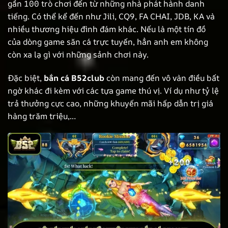
gần 100 trò chơi đến từ những nhà phát hành danh
tiếng. Có thể kể đến như Jili, CQ9, FA CHAI, JDB, KA và
nhiều thương hiệu đình đám khác. Nếu là một tín đồ
của dòng game săn cá trực tuyến, hẳn anh em không
còn xa lạ gì với những sảnh chơi này.
Đặc biệt,
bắn cá B52club
còn mang đến vô vàn điều bất
ngờ khác đi kèm với các tựa game thú vị. Ví dụ như tỷ lệ
trả thưởng cực cao, những khuyến mãi hấp dẫn trị giá
hàng trăm triệu,…