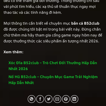
đều có thể tham gia đổi thưởng. Thông thường chỉ sau
vài phút tìm hiểu, các xạ thủ sẽ thuần thục ngay mọi
thao tác và các tính năng đi kèm.
Mọi thông tin cần biết về chuyên mục
bắn cá B52club
đã được chúng tôi bật mí trong bài viết này. Đừng chần
chừ thêm mà hãy tham gia cổng game ngay hôm nay để
được thưởng thức các siêu phẩm ấn tượng nhất 2026.
Xem thêm:
Xóc Đĩa B52club – Trò Chơi Đổi Thưởng Hấp Dẫn
Nhất 2026
Nổ Hũ B52club – Chuyên Mục Game Trải Nghiệm
Hấp Dẫn Nhất