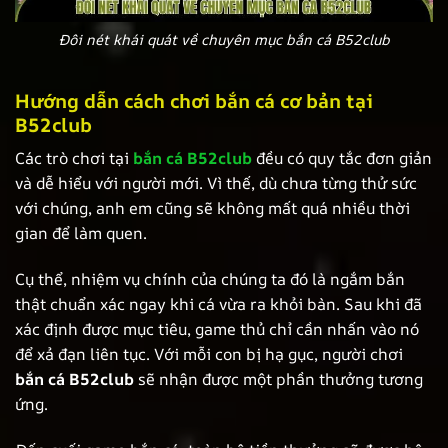
Đôi nét khái quát về chuyên mục bắn cá B52club
Hướng dẫn cách chơi bắn cá cơ bản tại
B52club
Các trò chơi tại
bắn cá B52club
đều có quy tắc đơn giản
và dễ hiểu với người mới. Vì thế, dù chưa từng thử sức
với chúng, anh em cũng sẽ không mất quá nhiều thời
gian để làm quen.
Cụ thể, nhiệm vụ chính của chúng ta đó là ngắm bắn
thật chuẩn xác ngay khi cá vừa ra khỏi bàn. Sau khi đã
xác định được mục tiêu, game thủ chỉ cần nhấn vào nó
để xả đạn liên tục. Với mỗi con bị hạ gục, người chơi
bắn cá B52club
sẽ nhận được một phần thưởng tương
ứng.