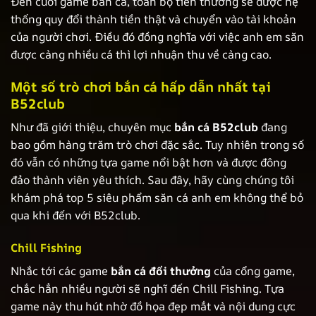
Đến cuối game bắn cá, toàn bộ tiền thưởng sẽ được hệ
thống quy đổi thành tiền thật và chuyển vào tài khoản
của người chơi. Điều đó đồng nghĩa với việc anh em săn
được càng nhiều cá thì lợi nhuận thu về càng cao.
Một số trò chơi bắn cá hấp dẫn nhất tại
B52club
Như đã giới thiệu, chuyên mục
bắn cá B52club
đang
bao gồm hàng trăm trò chơi đặc sắc. Tuy nhiên trong số
đó vẫn có những tựa game nổi bật hơn và được đông
đảo thành viên yêu thích. Sau đây, hãy cùng chúng tôi
khám phá top 5 siêu phẩm săn cá anh em không thể bỏ
qua khi đến với B52club.
Chill Fishing
Nhắc tới các game
bắn cá đổi thưởng
của cổng game,
chắc hẳn nhiều người sẽ nghĩ đến Chill Fishing. Tựa
game này thu hút nhờ đồ họa đẹp mắt và nội dung cực