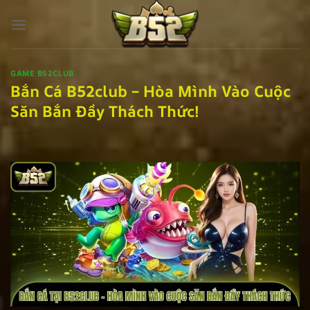
Bỏ
qua
nội
dung
GAME B52CLUB
Bắn Cá B52club – Hòa Mình Vào Cuộc
Săn Bắn Đầy Thách Thức!