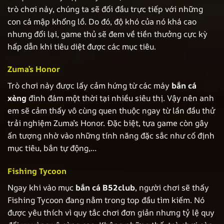
trò chơi này, chúng ta sẽ đối đầu trực tiếp với những
con cá mập khổng lồ. Do đó, độ khó của nó khá cao
nhưng đổi lại, game thủ sẽ đem về tiền thưởng cực kỳ
hấp dẫn khi tiêu diệt được các mục tiêu.
Zuma’s Honor
Trò chơi này được lấy cảm hứng từ các máy
bắn cá
xèng
đình đám một thời tại nhiều siêu thị. Vậy nên anh
em sẽ cảm thấy vô cùng quen thuộc ngay từ lần đầu thử
trải nghiệm Zuma’s Honor. Đặc biệt, tựa game còn gây
ấn tượng nhờ vào những tính năng đặc sắc như cố định
mục tiêu, bắn tự động,…
Fishing Tycoon
Ngay khi vào mục
bắn cá B52club
, người chơi sẽ thấy
Fishing Tycoon đang nằm trong top đầu tìm kiếm. Nó
được yêu thích vì quy tắc chơi đơn giản nhưng tỷ lệ quy