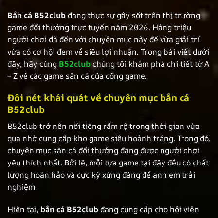
Bắn cá B52club
đang thực sự gây sốt trên thị trường
game đổi thưởng trực tuyến năm 2026. Hàng triệu
người chơi đã đến với chuyên mục này để vừa giải trí
vừa có cơ hội đem về siêu lợi nhuận. Trong bài viết dưới
đây, hãy cùng
B52club
chúng tôi khám phá chi tiết từ A
– Z về các game săn cá của cổng game.
Đôi nét khái quát về chuyên mục bắn cá
B52club
B52club trở nên nổi tiếng rầm rộ trong thời gian vừa
qua nhờ cung cấp kho game siêu hoành tráng. Trong đó,
chuyên mục săn cá đổi thưởng đang được người chơi
yêu thích nhất. Bởi lẽ, mỗi tựa game tại đây đều có chất
lượng hoàn hảo và cực kỳ xứng đáng để anh em trải
nghiệm.
Hiện tại,
bắn cá B52club
đang cung cấp cho hội viên