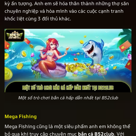
kỳ ấn tượng. Anh em sẽ hóa thân thành những thợ săn
chuyên nghiệp và hòa mình vào các cuộc cạnh tranh
khốc liệt cùng 3 đối thủ khác.
Một số trò chơi bắn cá hấp dẫn nhất tại B52club
Mega Fishing
Mega Fishing cũng là một siêu phẩm anh em không thể
bỏ qua khi truy cập chuyên mục
bắn cá B52club
. Với